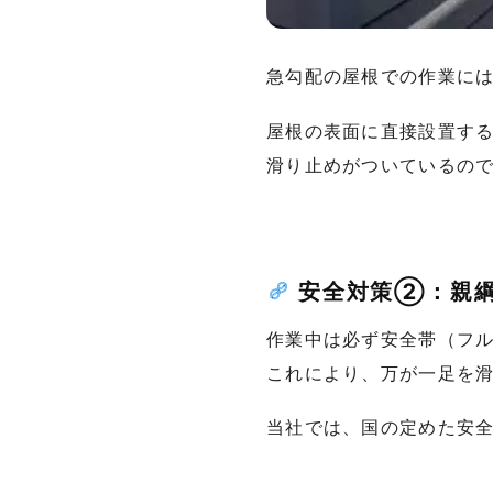
急勾配の屋根での作業に
屋根の表面に直接設置す
滑り止めがついているの
安全対策②：親綱
作業中は必ず安全帯（フ
これにより、万が一足を
当社では、国の定めた安